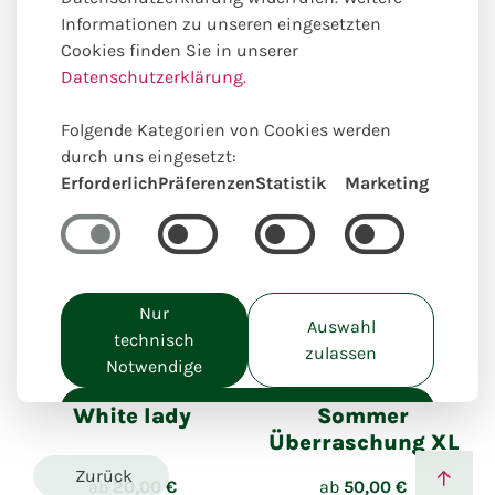
Anlässe
Homedeko
Informationen zu unseren eingesetzten
Cookies finden Sie in unserer
Datenschutzerklärung.
Unsere online Auswahl hierzu
passender Produkte
Folgende Kategorien von Cookies werden
durch uns eingesetzt:
Erforderlich
Präferenzen
Statistik
Marketing
Nur
Auswahl
technisch
Einzigartig lokal kreiert
zulassen
Notwendige
Alle akzeptieren
White lady
Sommer
Überraschung XL
Zurück
ab
20,00 €
ab
50,00 €