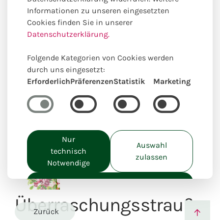
Informationen zu unseren eingesetzten
Cookies finden Sie in unserer
Datenschutzerklärung.
Folgende Kategorien von Cookies werden
Einzigartig lokal kreiert
durch uns eingesetzt:
Erforderlich
Präferenzen
Statistik
Marketing
Nur
Auswahl
technisch
zulassen
Notwendige
Alle akzeptieren
Überraschungsstrauß
Zurück