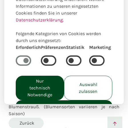
Informationen zu unseren eingesetzten
Cookies finden Sie in unserer
Datenschutzerklärung.
Folgende Kategorien von Cookies werden
durch uns eingesetzt:
Erforderlich
Präferenzen
Statistik
Marketing
White lady
Nur
Auswahl
technisch
Besonders beliebt | Ganzjähriges Produkt
zulassen
Notwendige
Elegante, weiße Blumen, arrangiert zu einem edlen
Alle akzeptieren
Blumenstrauß. (Blumensorten variieren je nach
Saison)
Zurück